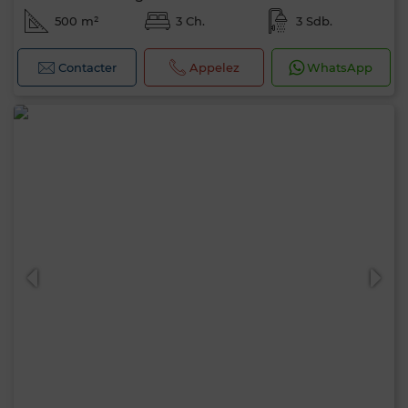
500 m²
3 Ch.
3 Sdb.
Contacter
Appelez
WhatsApp
Bonjour, je suis MIA. Quel critère souhaitez-
vous appliquer maintenant ?