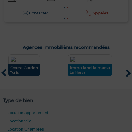
Contacter
Appelez
Agences immobilières recommandées
0 / 500
Opera Garden
immo land la marsa
C
Tunis
La Marsa
T
Type de bien
Location appartement
Location villa
Location Chambres