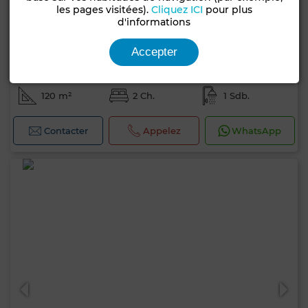
les pages visitées).
Cliquez ICI
pour plus
d'informations
Accepter
2 600 TND
Maison à Carthage
120 m²
2 Ch.
1 Sdb.
Contacter
Appelez
WhatsApp