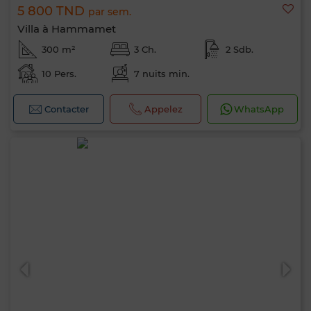
5 800 TND
par sem.
Villa à Hammamet
300 m²
3 Ch.
2 Sdb.
10 Pers.
7 nuits min.
Contacter
Appelez
WhatsApp