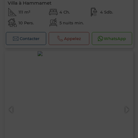
Villa à Hammamet
111 m²
4 Ch.
4 Sdb.
10 Pers.
5 nuits min.
Contacter
Appelez
WhatsApp