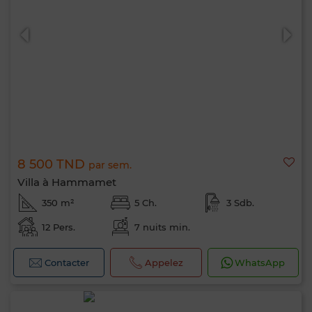
8 500 TND
par sem.
Villa à Hammamet
350 m²
5 Ch.
3 Sdb.
12 Pers.
7 nuits min.
Bonjour, je suis MIA. Quel critère souhaitez-
vous appliquer maintenant ?
Contacter
Appelez
WhatsApp