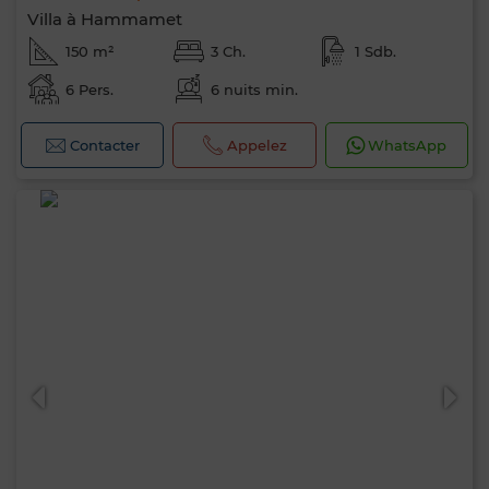
Villa à Hammamet
150 m²
3 Ch.
1 Sdb.
6 Pers.
6 nuits min.
Contacter
Appelez
WhatsApp