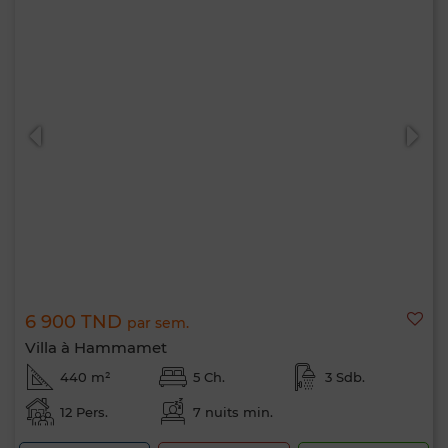
6 900 TND
par sem.
Villa à Hammamet
440 m²
5 Ch.
3 Sdb.
12 Pers.
7 nuits min.