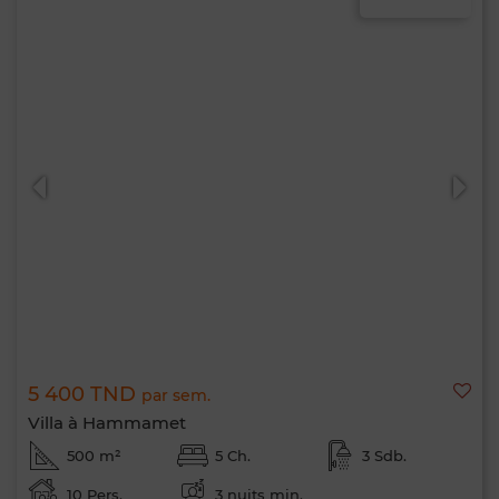
5 400 TND
par sem.
Villa à Hammamet
500 m²
5 Ch.
3 Sdb.
10 Pers.
3 nuits min.