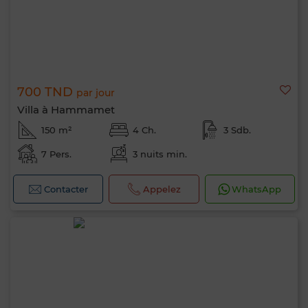
700 TND
par jour
Villa à Hammamet
150 m²
4 Ch.
3 Sdb.
7 Pers.
3 nuits min.
Contacter
Appelez
WhatsApp