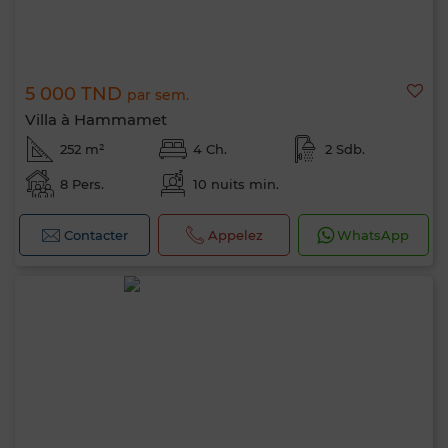
5 000 TND
par sem.
Villa à Hammamet
252 m²
4 Ch.
2 Sdb.
8 Pers.
10 nuits min.
Contacter
Appelez
WhatsApp