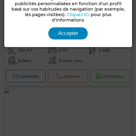
publicités personnalisées en fonction d'un profil
basé sur vos habitudes de navigation (par exemple,
les pages visitées).
Cliquez ICI
pour plus
d'informations
Prix à consulter
Accepter
Villa à Hammamet
100 m²
2 Ch.
2 Sdb.
6 Pers.
5 nuits min.
Contacter
Appelez
WhatsApp