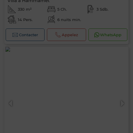
Villa à Hammamet
330 m²
5 Ch.
3 Sdb.
14 Pers.
6 nuits min.
Contacter
Appelez
WhatsApp
0 / 500