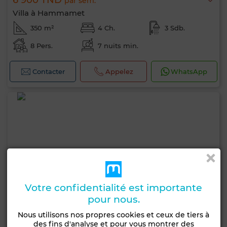
6 900 TND
par sem.
Villa à Hammamet
350 m²
4 Ch.
3 Sdb.
8 Pers.
7 nuits min.
Contacter
Appelez
WhatsApp
Votre confidentialité est importante
pour nous.
Nous utilisons nos propres cookies et ceux de tiers à
des fins d'analyse et pour vous montrer des