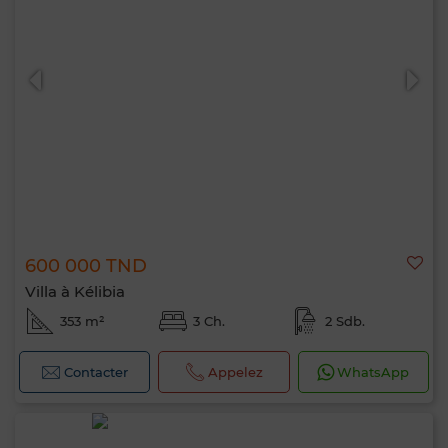
600 000 TND
Villa à Kélibia
353 m²
3 Ch.
2 Sdb.
Contacter
Appelez
WhatsApp