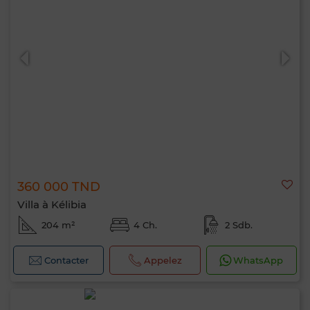
360 000 TND
Villa à Kélibia
204 m²
4 Ch.
2 Sdb.
Contacter
Appelez
WhatsApp