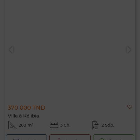
370 000 TND
Villa à Kélibia
260 m²
3 Ch.
2 Sdb.