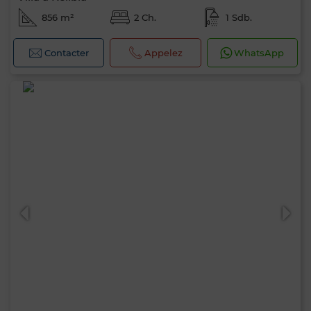
856 m²
2 Ch.
1 Sdb.
Contacter
Appelez
WhatsApp