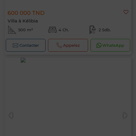
600 000 TND
Villa à Kélibia
500 m²
4 Ch.
2 Sdb.
Contacter
Appelez
WhatsApp
Bonjour, je suis MIA. Quel critère souhaitez-
vous appliquer maintenant ?