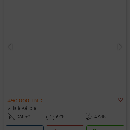
490 000 TND
Villa à Kélibia
281 m²
6 Ch.
4 Sdb.