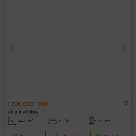
1 200 000 TND
Villa à Kélibia
440 m²
12 Ch.
6 Sdb.