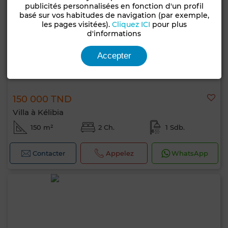
publicités personnalisées en fonction d'un profil
basé sur vos habitudes de navigation (par exemple,
les pages visitées).
Cliquez ICI
pour plus
d'informations
Accepter
150 000 TND
Villa à Kélibia
150 m²
2 Ch.
1 Sdb.
Contacter
Appelez
WhatsApp