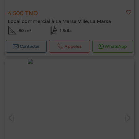
4 500 TND
Local commercial à La Marsa Ville, La Marsa
80 m²
1 Sdb.
Contacter
Appelez
WhatsApp
Bonjour, je suis MIA. Quel critère souhaitez-
vous appliquer maintenant ?