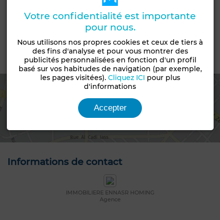
Type du sol
Votre confidentialité est importante
Carrelage
pour nous.
Jardin
Nous utilisons nos propres cookies et ceux de tiers à
des fins d'analyse et pour vous montrer des
publicités personnalisées en fonction d'un profil
Emplacement
basé sur vos habitudes de navigation (par exemple,
les pages visitées).
Cliquez ICI
pour plus
d'informations
Accepter
Voir la carte
Informations de contact
IMMOBILIERE ENNASR HOMING
Agence