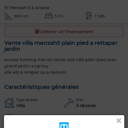
El Menzah 5 à Ariana
600 m²
3 Ch.
1 Sdb.
Obtenir un financement
Vente villa menzah5 plain pied a rettaper
jardin
ennasr homing met en vente une villa plain pied avec
grand jardin a carnoy
elle est à retaper ou a demolir
Caractéristiques générales
Type de bien
Etat
Villa
À rénover
Années
Orientation
20-30 ans
Est