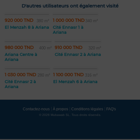
D'autres utilisateurs ont également visité
920 000 TND
1 000 000 TND
380 m²
340 m²
El Menzah 8 à Ariana
Cité Ennasr 1 à
Ariana
980 000 TND
910 000 TND
400 m²
320 m²
Ariana Centre à
Cité Ennasr 2 à Ariana
Ariana
1 030 000 TND
1 100 000 TND
280 m²
316 m²
Cité Ennasr 2 à
El Menzah 6 à Ariana
Ariana
Contactez-nous
À propos
Conditions légales
FAQ's
© 2026 Mubawab SL. Tous droits réservés.