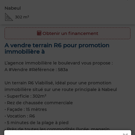
Nabeul
302 m²
Obtenir un financement
A vendre terrain R6 pour promotion
immobilière à
L’agence immobilière le boulevard vous propose :
A #Vendre #Référence : 583a
Un terrain R6 Viabilisé, idéal pour une promotion
immobilière situé sur une route principale à Nabeul
• Superficie : 302m²
• Rez de chaussée commerciale
• Façade : 15 mètres
• Vocation : R6
• 5 minutes de la plage à pied
• Près de toutes les commodités (lycée, magasin,