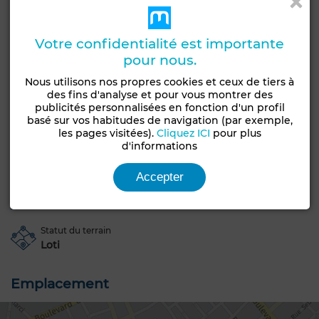
restaurant, transport…)
• Titre foncier individuel
Votre confidentialité est importante
• Prix : 700.000 TND
pour nous.
Nous utilisons nos propres cookies et ceux de tiers à
Caractéristiques générales
des fins d'analyse et pour vous montrer des
publicités personnalisées en fonction d'un profil
Type de terrain
basé sur vos habitudes de navigation (par exemple,
Commercial,
les pages visitées).
Cliquez ICI
pour plus
Type de bien
d'informations
Terrain
Groupement
d'habitation
Accepter
Constructibilité
Livraison
R+6
Titré
Statut du terrain
Loti
Emplacement