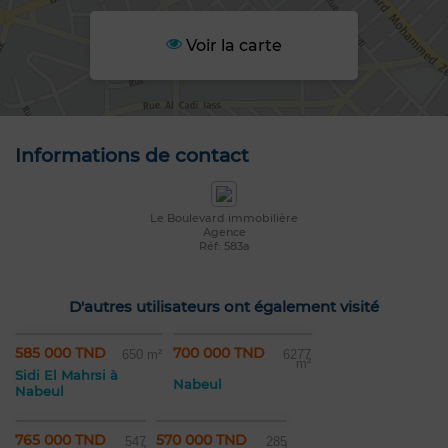
Voir la carte
Informations de contact
Le Boulevard immobilière
Agence
Réf: 583a
D'autres utilisateurs ont également visité
585 000 TND
700 000 TND
650 m²
6277
m²
Sidi El Mahrsi à
Nabeul
Nabeul
765 000 TND
570 000 TND
547
285