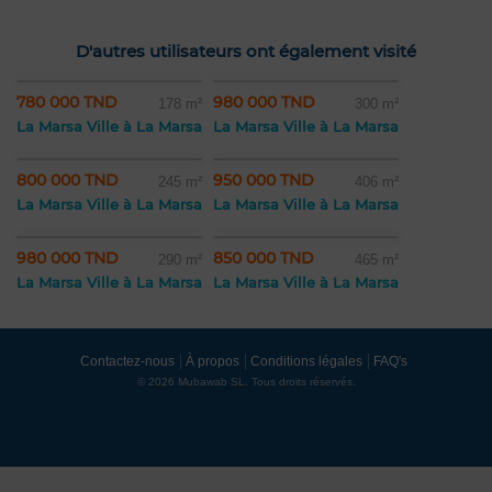
D'autres utilisateurs ont également visité
780 000 TND
980 000 TND
178 m²
300 m²
La Marsa Ville à La Marsa
La Marsa Ville à La Marsa
800 000 TND
950 000 TND
245 m²
406 m²
La Marsa Ville à La Marsa
La Marsa Ville à La Marsa
980 000 TND
850 000 TND
290 m²
465 m²
La Marsa Ville à La Marsa
La Marsa Ville à La Marsa
Contactez-nous
À propos
Conditions légales
FAQ's
© 2026 Mubawab SL. Tous droits réservés.