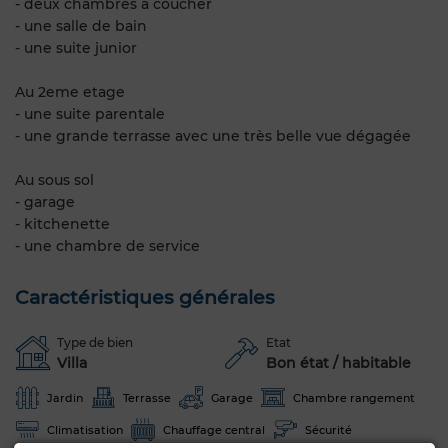
- deux chambres à coucher
- une salle de bain
- une suite junior
Au 2eme etage
- une suite parentale
- une grande terrasse avec une très belle vue dégagée
Au sous sol
- garage
- kitchenette
- une chambre de service
Caractéristiques générales
Type de bien
Etat
Villa
Bon état / habitable
Jardin
Terrasse
Garage
Chambre rangement
Climatisation
Chauffage central
Sécurité