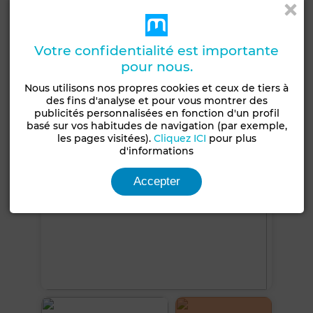
Double vitrage
Porte blindée
Cuisine équipée
Réfrigérateur
Four
Machine à laver
Votre confidentialité est importante
Micro-ondes
pour nous.
Nous utilisons nos propres cookies et ceux de tiers à
Voir plus de photos
des fins d'analyse et pour vous montrer des
publicités personnalisées en fonction d'un profil
basé sur vos habitudes de navigation (par exemple,
les pages visitées).
Cliquez ICI
pour plus
d'informations
Accepter