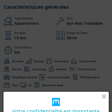
Caractéristiques générales
Type de bien
Etat
Appartement
Bon état / habitable
Années
Étage du bien
1-5 ans
3ème
Orientation
Est
Terrasse
Garage
Ascenseur
Vue sur mer
Piscine
Concierge
Meublé
Climatisation
Chauffage central
Cuisine équipée
Réfrigérateur
Four
TV
Machine à laver
Voir plus de photos
Votre confidentialité est importante