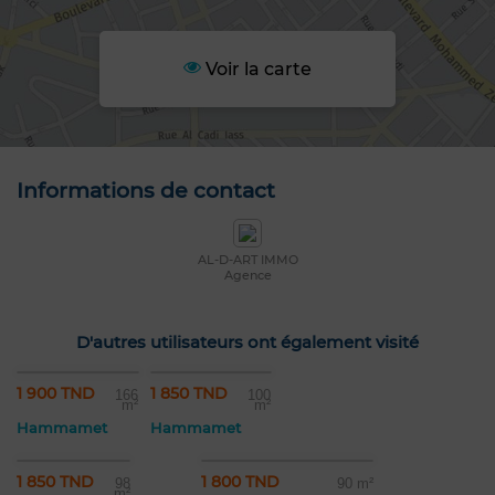
Voir la carte
Informations de contact
AL-D-ART IMMO
Agence
D'autres utilisateurs ont également visité
1 900 TND
1 850 TND
166
100
m²
m²
Hammamet
Hammamet
1 850 TND
1 800 TND
98
90 m²
m²