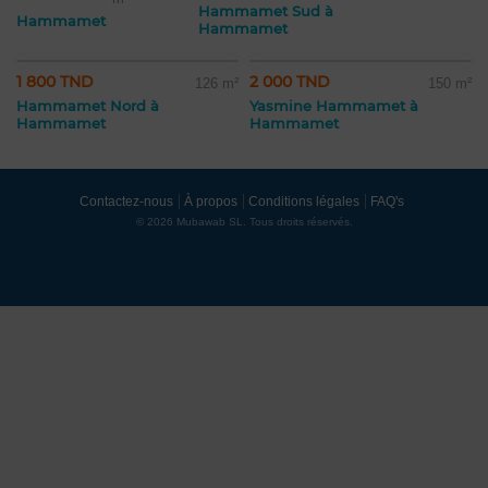
Hammamet Sud à
Hammamet
Hammamet
1 800 TND
2 000 TND
126 m²
150 m²
Hammamet Nord à
Yasmine Hammamet à
Hammamet
Hammamet
Contactez-nous
À propos
Conditions légales
FAQ's
© 2026 Mubawab SL. Tous droits réservés.