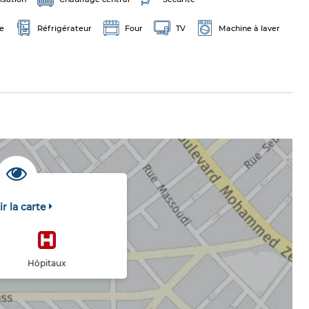
e
Réfrigérateur
Four
TV
Machine à laver
ir la carte
Hôpitaux