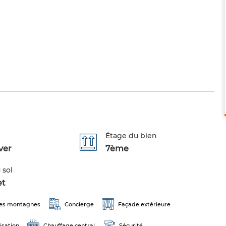
Étage du bien
ver
7ème
 sol
et
les montagnes
Concierge
Façade extérieure
isation
Chauffage central
Sécurité