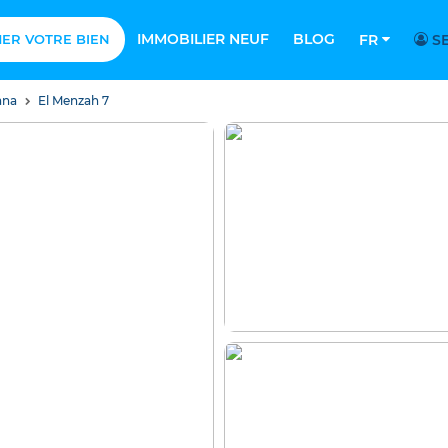
IMMOBILIER NEUF
BLOG
MER VOTRE BIEN
FR
SE
ana
El Menzah 7