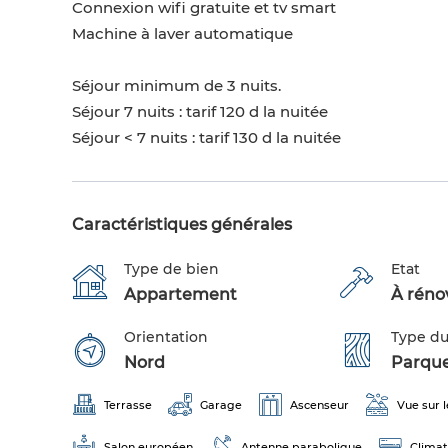
Connexion wifi gratuite et tv smart
Machine à laver automatique
Séjour minimum de 3 nuits.
Séjour 7 nuits : tarif 120 d la nuitée
Séjour < 7 nuits : tarif 130 d la nuitée
Caractéristiques générales
Type de bien
Etat
Appartement
À réno
Orientation
Type du
Nord
Parqu
Terrasse
Garage
Ascenseur
Vue sur 
Salon européen
Antenne parabolique
Climat