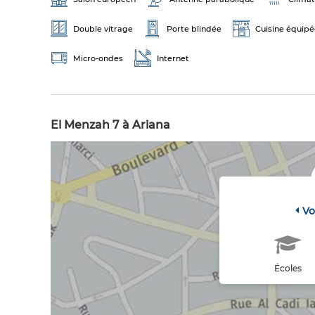
Double vitrage
Porte blindée
Cuisine équipé
Micro-ondes
Internet
El Menzah 7 à Ariana
Vo
Écoles