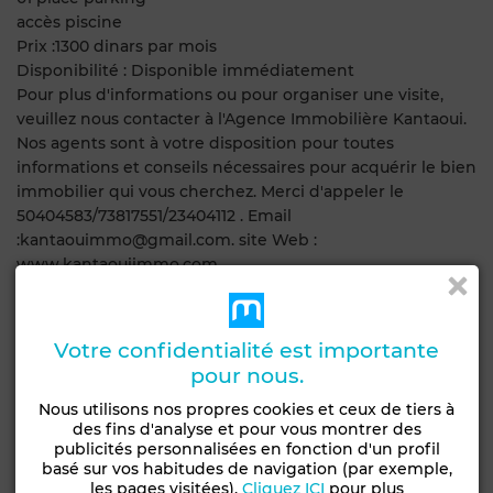
accès piscine
Prix :1300 dinars par mois
Disponibilité : Disponible immédiatement
Pour plus d'informations ou pour organiser une visite,
veuillez nous contacter à l'Agence Immobilière Kantaoui.
Nos agents sont à votre disposition pour toutes
informations et conseils nécessaires pour acquérir le bien
immobilier qui vous cherchez. Merci d'appeler le
50404583/73817551/23404112 . Email
:kantaouimmo@gmail.com. site Web :
www.kantaouiimmo.com
l'adresse de notre agence est: avenue 14 janvier sur la
route principale à coté de l’hôtel Hana palace prés du
café arabesque kantaoui en face la pharmacie
Votre confidentialité est importante
#locationannuelle #studio #jamaishabité #hautstanding
pour nous.
#hammamsousse #sousse #tunisie #kantaoui #vente
Nous utilisons nos propres cookies et ceux de tiers à
Référence du bien: Ref2527a
des fins d'analyse et pour vous montrer des
publicités personnalisées en fonction d'un profil
Caractéristiques générales
basé sur vos habitudes de navigation (par exemple,
les pages visitées).
Cliquez ICI
pour plus