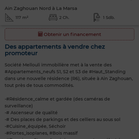
Ain Zaghouan Nord à La Marsa
117 m²
2 Ch.
1 Sdb.
Obtenir un financement
Des appartements à vendre chez
promoteur
Société Mellouli immobilière met à la vente des
#Appartements_neufs S1, S2 et S3 de #Haut_Standing
dans une nouvelle résidence (R6), située à Ain Zaghouan,
tout près de tous commodités.
-#Résidence_calme et gardée (des caméras de
surveillance)
-# Ascenseur de qualité
-# Des places de parkings et des celliers au sous sol
-#Cuisine_équipée, Séchoir
-#Portes_isoplanes, #Bois massif