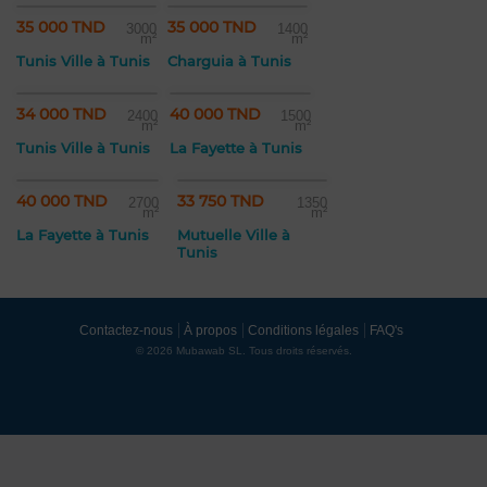
35 000 TND
35 000 TND
3000
1400
m²
m²
Tunis Ville à Tunis
Charguia à Tunis
34 000 TND
40 000 TND
2400
1500
m²
m²
Tunis Ville à Tunis
La Fayette à Tunis
40 000 TND
33 750 TND
2700
1350
m²
m²
La Fayette à Tunis
Mutuelle Ville à
Tunis
Contactez-nous
À propos
Conditions légales
FAQ's
© 2026 Mubawab SL. Tous droits réservés.