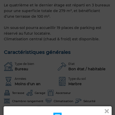
Le quatrième et le dernier étage est réparti en 3 bureaux
pour une superficie totale de 279 m², et bénéficiant
d’une terrasse de 100 m².
Un sous-sol pourra accueillir 19 places de parking est
réservé au futur locataire.
Climatisation central (chaud & froid) est disponible.
Caractéristiques générales
Type de bien
Etat
Bureau
Bon état / habitable
Années
Type du sol
Moins d'un an
Marbre
Terrasse
Garage
Ascenseur
Chambre rangement
Climatisation
Sécurité
Double vitrage
Porte blindée
Cuisine équipée