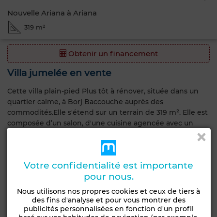
Nouvelle Ariana à Ariana
319 m²
Obtenir un financement
Villa jumelée en vente
Cette villa plain-pied Plus tôt à rénover, située dans un
quartier calme, à Borj Baccouche auprès des
commodités.Elle s'étend sur un terrain de 319 m². Elle est
composée d’un salon, d'une cuisine agencée avec un
placard encastré, ainsi que deux chambres à coucher et
une salle de bain.Un studio en S1 avec une entrée
indépendante est composé d’un salon, d’une chambre à
Votre confidentialité est importante
coucher, d’une kitchenette et d’une salle d’eau avec
pour nous.
douche.Un jardin borde la villa, et un garage est
également à disposition.
Nous utilisons nos propres cookies et ceux de tiers à
des fins d'analyse et pour vous montrer des
publicités personnalisées en fonction d'un profil
Caractéristiques générales