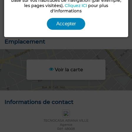
basé sur vos habitudes de navigation (par exemple,
les pages visitées).
Cliquez ICI
pour plus
Type de bien
d'informations
Villa
Accepter
Jardin
Garage
Emplacement
Voir la carte
Informations de contact
TECNOCASA ARIANA VILLE
Agence
Réf: 48008