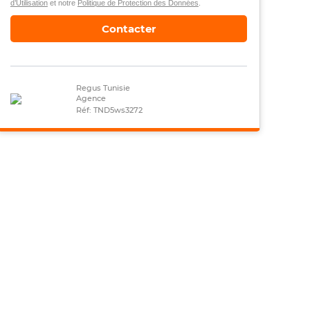
d’Utilisation
et notre
Politique de Protection des Données
.
Contacter
Regus Tunisie
Agence
Réf: TND5ws3272