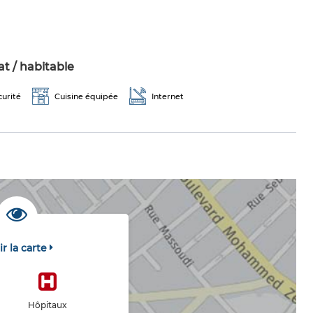
t / habitable
curité
Cuisine équipée
Internet
ir la carte
Hôpitaux