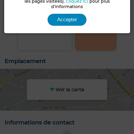
les pages visitées).
Cliquez ICI
pour plus
d'informations
Accepter
+8 PHOTOS
Emplacement
Voir la carte
Informations de contact