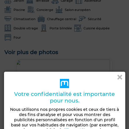
Jardin
Terrasse
Garage
Ascenseur
Piscine
Concierge
Salon européen
Climatisation
Chauffage central
Sécurité
Double vitrage
Porte blindée
Cuisine équipée
Four
Voir plus de photos
Votre confidentialité est importante
pour nous.
Nous utilisons nos propres cookies et ceux de tiers à
des fins d'analyse et pour vous montrer des
publicités personnalisées en fonction d'un profil
basé sur vos habitudes de navigation (par exemple,