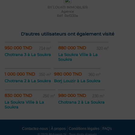
BY LOUATI IMMOBILIER
Agence
Réf: Ref230a
D'autres utilisateurs ont également visité
950 000 TND
880 000 TND
714 m²
320 m²
Chotrana 3 à La Soukra
La Soukra Ville à La
Soukra
1 000 000 TND
980 000 TND
350 m²
360 m²
Chotrana 2 à La Soukra
Borj Louzir à La Soukra
830 000 TND
980 000 TND
250 m²
230 m²
La Soukra Ville à La
Chotrana 2 à La Soukra
Soukra
Contactez-nous
À propos
Conditions légales
FAQ's
© 2026 Mubawab SL. Tous droits réservés.