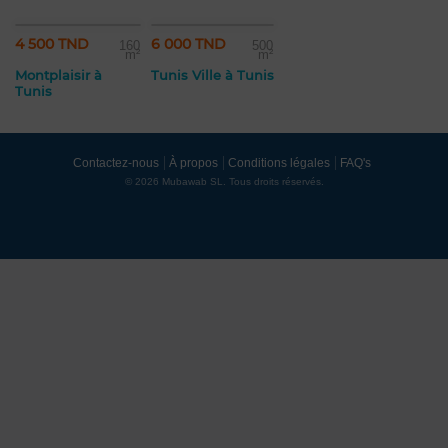
4 500 TND
6 000 TND
160
500
m²
m²
Montplaisir à
Tunis Ville à Tunis
Tunis
Contactez-nous
À propos
Conditions légales
FAQ's
© 2026 Mubawab SL. Tous droits réservés.