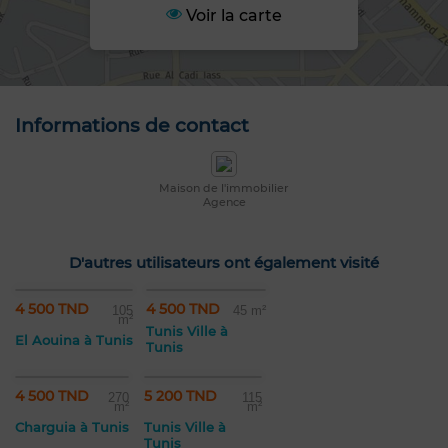
Voir la carte
Informations de contact
Maison de l'immobilier
Agence
D'autres utilisateurs ont également visité
4 500 TND
4 500 TND
105
45 m²
m²
Tunis Ville à
El Aouina à Tunis
Tunis
4 500 TND
5 200 TND
270
115
m²
m²
Charguia à Tunis
Tunis Ville à
Tunis