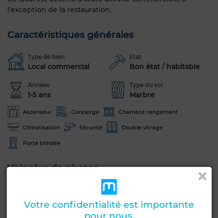
l’exception de la restauration.
Caractéristiques générales
Type de bien
Etat
Local commercial
Bon état / habitable
Années
Type du sol
1-5 ans
Marbre
Ascenseur
Concierge
Chambre rangement
Climatisation
Sécurité
Double vitrage
Porte blindée
Voir plus de photos
Votre confidentialité est importante
pour nous.