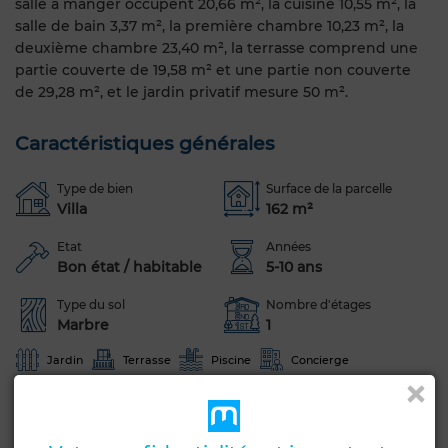
salle à manger occupent 20,66 m², la cuisine 10,55 m², la
salle de bain 3,37 m², la première chambre 10,23 m², la
deuxième chambre 23,40 m², la terrasse comprend une
partie couverte de 19,58 m² et une partie non couverte
de 29,28 m², et le jardin privatif mesure 50 m².
Caractéristiques générales
Type de bien
Surface de la parcelle
Villa
162 m²
Etat
Années
Bon état / habitable
5-10 ans
Type du sol
Nombre d'étages
Marbre
1
Jardin
Terrasse
Piscine
Concierge
Climatisation
Chauffage central
Double vitrage
Cuisine équipée