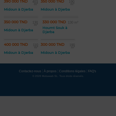
390 000 TND
350 000 TND
403
190
m²
m²
Midoun à Djerba
Midoun à Djerba
350 000 TND
330 000 TND
130
130 m²
m²
Houmt Souk à
Midoun à Djerba
Djerba
400 000 TND
300 000 TND
110
190
m²
m²
Midoun à Djerba
Midoun à Djerba
Contactez-nous
À propos
Conditions légales
FAQ's
© 2026 Mubawab SL. Tous droits réservés.