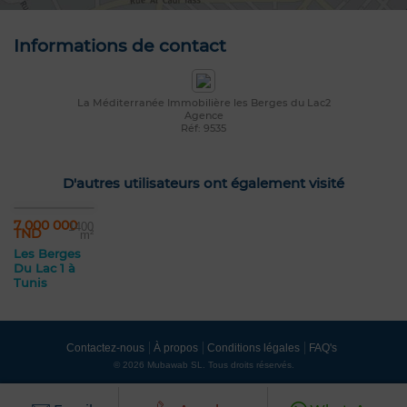
Informations de contact
La Méditerranée Immobilière les Berges du Lac2
Agence
Réf: 9535
D'autres utilisateurs ont également visité
7 000 000
1400
TND
m²
Les Berges
Du Lac 1 à
Tunis
Contactez-nous
À propos
Conditions légales
FAQ's
© 2026 Mubawab SL. Tous droits réservés.