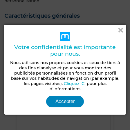
personnalisation.
Caractéristiques générales
Type de bien
Etat
Villa
Bon état / habitable
Jardin
Terrasse
Piscine
Entre-seul
Votre confidentialité est importante
pour nous.
Climatisation
Chauffage central
Sécurité
Nous utilisons nos propres cookies et ceux de tiers à
Double vitrage
Porte blindée
Cuisine équipée
des fins d'analyse et pour vous montrer des
publicités personnalisées en fonction d'un profil
Voir plus de photos
basé sur vos habitudes de navigation (par exemple,
les pages visitées).
Cliquez ICI
pour plus
d'informations
Accepter