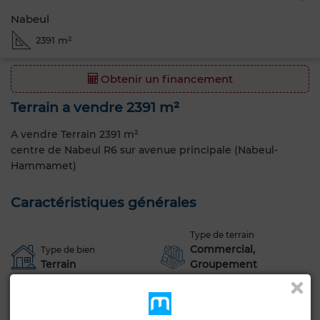
Nabeul
2391 m²
Obtenir un financement
Terrain a vendre 2391 m²
A vendre Terrain 2391 m²
centre de Nabeul R6 sur avenue principale (Nabeul-
Hammamet)
Caractéristiques générales
Type de terrain
Commercial,
Type de bien
Terrain
Groupement
d'habitation
Constructibilité
Livraison