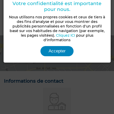
R+6
Titré
Votre confidentialité est importante
pour nous.
Statut du terrain
Loti
Nous utilisons nos propres cookies et ceux de tiers à
des fins d'analyse et pour vous montrer des
publicités personnalisées en fonction d'un profil
Emplacement
basé sur vos habitudes de navigation (par exemple,
les pages visitées).
Cliquez ICI
pour plus
d'informations
Accepter
Voir la carte
Informations de contact