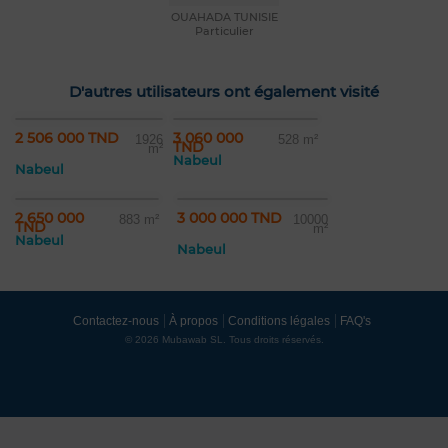
OUAHADA TUNISIE
Particulier
D'autres utilisateurs ont également visité
2 506 000 TND
3 060 000
1926
528 m²
TND
m²
Nabeul
Nabeul
2 650 000
3 000 000 TND
883 m²
10000
TND
m²
Nabeul
Nabeul
Contactez-nous
À propos
Conditions légales
FAQ's
© 2026 Mubawab SL. Tous droits réservés.