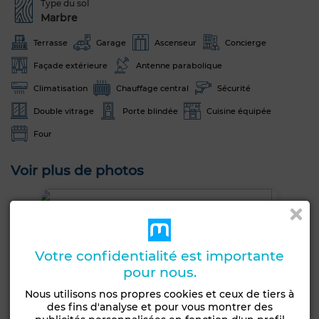
Type du sol
Marbre
Terrasse
Garage
Ascenseur
Concierge
Façade extérieure
Antenne parabolique
Climatisation
Chauffage central
Sécurité
Double vitrage
Porte blindée
Cuisine équipée
Four
Voir plus de photos
Votre confidentialité est importante
pour nous.
Nous utilisons nos propres cookies et ceux de tiers à
des fins d'analyse et pour vous montrer des