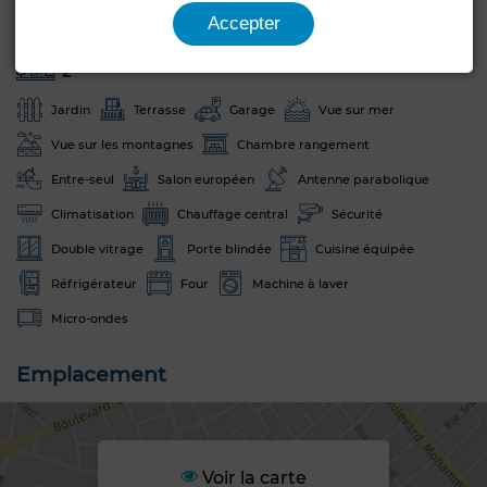
Est
Marbre
Accepter
Nombre d'étages
2
Jardin
Terrasse
Garage
Vue sur mer
Vue sur les montagnes
Chambre rangement
Entre-seul
Salon européen
Antenne parabolique
Climatisation
Chauffage central
Sécurité
Double vitrage
Porte blindée
Cuisine équipée
Réfrigérateur
Four
Machine à laver
Micro-ondes
Emplacement
Voir la carte