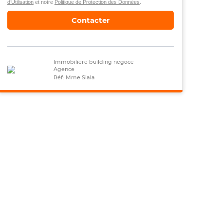
d’Utilisation
et notre
Politique de Protection des Données
.
Contacter
Immobiliere building negoce
Agence
Réf: Mme Siala