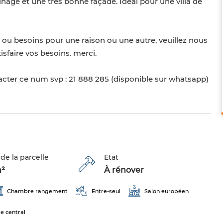
nage et une très bonne façade. Idéal pour une villa de
s ou besoins pour une raison ou une autre, veuillez nous
faire vos besoins. merci.
tacter ce num svp : 21 888 285 (disponible sur whatsapp)
de la parcelle
Etat
m²
À rénover
Chambre rangement
Entre-seul
Salon européen
e central