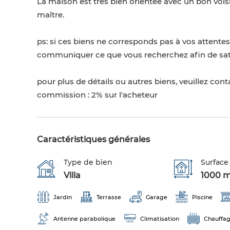
La maison est très bien orientée avec un bon voisi
maître.
ps: si ces biens ne corresponds pas à vos attente
communiquer ce que vous recherchez afin de satis
pour plus de détails ou autres biens, veuillez con
commission : 2% sur l'acheteur
Caractéristiques générales
Type de bien
Surface 
Villa
1000 
Jardin
Terrasse
Garage
Piscine
Antenne parabolique
Climatisation
Chauffag