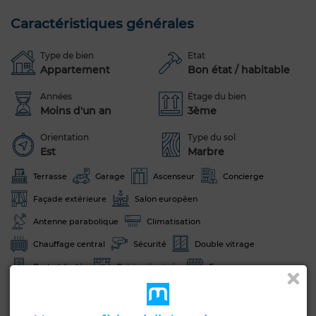
Caractéristiques générales
Type de bien
Etat
Appartement
Bon état / habitable
Années
Étage du bien
Moins d'un an
3ème
Orientation
Type du sol
Est
Marbre
Terrasse
Garage
Ascenseur
Concierge
Façade extérieure
Salon européen
Antenne parabolique
Climatisation
Chauffage central
Sécurité
Double vitrage
Porte blindée
Cuisine équipée
Four
Voir plus de photos