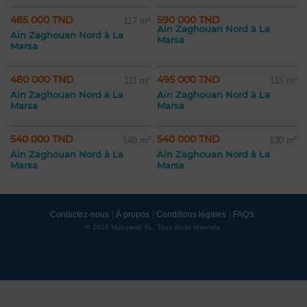
485 000 TND
590 000 TND
117 m²
Ain Zaghouan Nord à La
Ain Zaghouan Nord à La
Marsa
Marsa
480 000 TND
495 000 TND
111 m²
115 m²
Ain Zaghouan Nord à La
Ain Zaghouan Nord à La
Marsa
Marsa
540 000 TND
540 000 TND
140 m²
130 m²
Ain Zaghouan Nord à La
Ain Zaghouan Nord à La
Marsa
Marsa
Contactez-nous
À propos
Conditions légales
FAQ's
© 2026 Mubawab SL. Tous droits réservés.