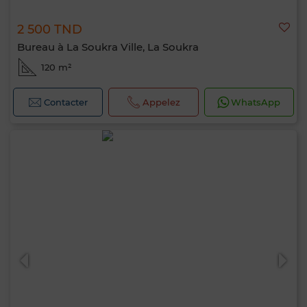
2 500 TND
Bureau à La Soukra Ville, La Soukra
120 m²
Contacter
Appelez
WhatsApp
Bonjour, je suis MIA. Quel critère souhaitez-
vous appliquer maintenant ?