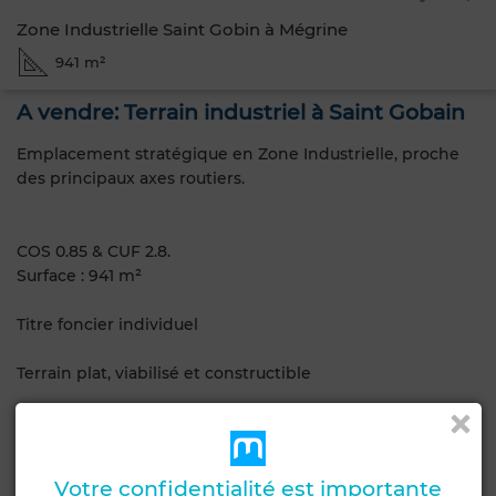
Zone Industrielle Saint Gobin à Mégrine
941 m²
A vendre: Terrain industriel à Saint Gobain
Emplacement stratégique en Zone Industrielle, proche
des principaux axes routiers.
COS 0.85 & CUF 2.8.
Surface : 941 m²
Titre foncier individuel
Terrain plat, viabilisé et constructible
Environnement industriel et commercial reconnu et
dynamique.
Votre confidentialité est importante
Potentiel :