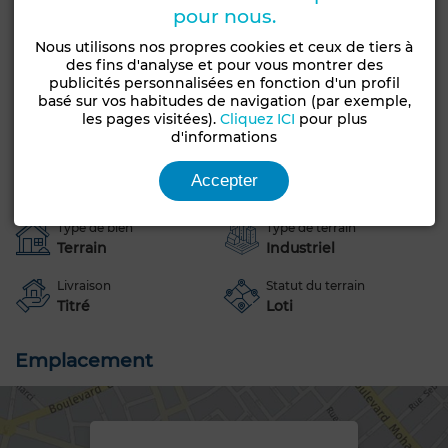
pour nous.
Une opportunité rare pour investisseurs souhaitant
Nous utilisons nos propres cookies et ceux de tiers à
s’implanter dans un secteur à haut potentiel de
des fins d'analyse et pour vous montrer des
publicités personnalisées en fonction d'un profil
développement
basé sur vos habitudes de navigation (par exemple,
les pages visitées).
Cliquez ICI
pour plus
Pour plus d'informations, n'hésiter pas à nous contacter !
d'informations
Caractéristiques générales
Accepter
Type de bien
Type de terrain
Terrain
Industriel
Livraison
Statut du terrain
Titré
Loti
Emplacement