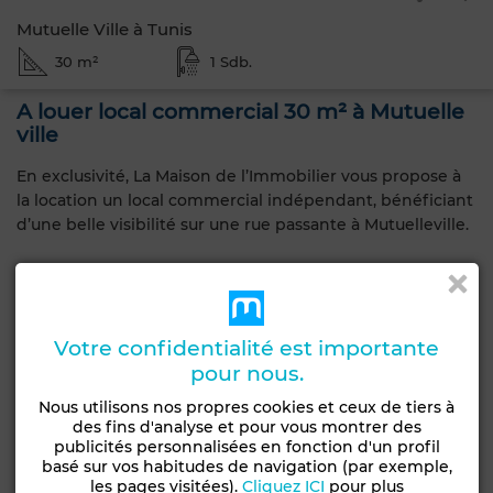
Mutuelle Ville à Tunis
30 m²
1 Sdb.
A louer local commercial 30 m² à Mutuelle
ville
En exclusivité, La Maison de l’Immobilier vous propose à
la location un local commercial indépendant, bénéficiant
d’une belle visibilité sur une rue passante à Mutuelleville.
D’une superficie de 30 m², il se compose d’un open
space, d’une kitchenette et d’une salle d’eau.
Idéal pour une activité de bureau (assurance, architecte,
comptable) ou de service (esthétique, onglerie).
Votre confidentialité est importante
pour nous.
À noter : pas de restauration ni salon de thé
Nous utilisons nos propres cookies et ceux de tiers à
des fins d'analyse et pour vous montrer des
publicités personnalisées en fonction d'un profil
basé sur vos habitudes de navigation (par exemple,
Caractéristiques générales
les pages visitées).
Cliquez ICI
pour plus