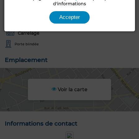
d'informations
Type de bien
Etat
Local commercial
Bon état / habitable
Accepter
Type du sol
Carrelage
Porte blindée
Emplacement
Voir la carte
Informations de contact