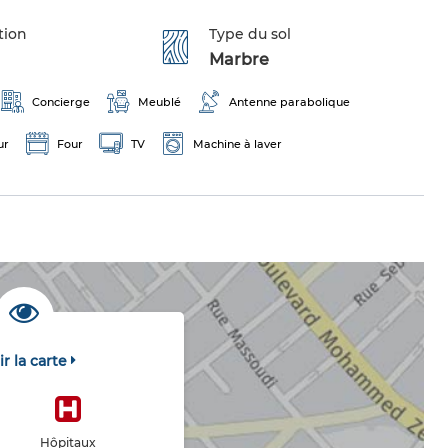
tion
Type du sol
Marbre
Concierge
Meublé
Antenne parabolique
ur
Four
TV
Machine à laver
ir la carte
Hôpitaux