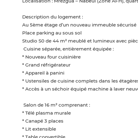
Localisation : Mrezgua – Nabeul (Zone AFH), quar
Description du logement :
Au 5ème étage d’un nouveau immeuble sécurisé 
Place parking au sous sol
Studio S0 de 44 m² meublé et lumineux avec pièc
️ Cuisine séparée, entièrement équipée :
* Nouveau four cuisinière
* Grand réfrigérateur
* Appareil à panini
* Ustensiles de cuisine complets dans les étagère
* Accès à un séchoir équipé machine à laver neuve
️ Salon de 16 m² comprenant :
* Télé plasma murale
* Canapé 3 places
* Lit extensible
* Table convertible