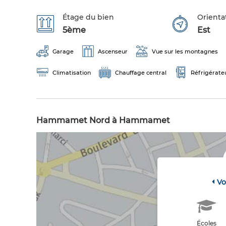
Étage du bien
Orienta
5ème
Est
Garage
Ascenseur
Vue sur les montagnes
Climatisation
Chauffage central
Réfrigérate
Hammamet Nord à Hammamet
Vo
Écoles