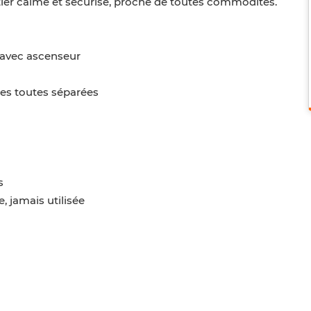
tier calme et sécurisé, proche de toutes commodités.
avec ascenseur
es toutes séparées
s
, jamais utilisée