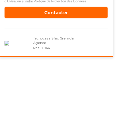
d’Utilisation
et notre
Politique de Protection des Données
.
Contacter
Tecnocasa Sfax Gremda
Agence
Réf: 59144