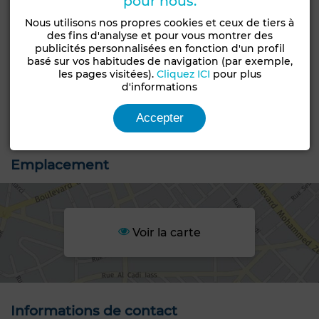
pour nous.
Caractéristiques générales
Nous utilisons nos propres cookies et ceux de tiers à
des fins d'analyse et pour vous montrer des
publicités personnalisées en fonction d'un profil
Type de terrain
basé sur vos habitudes de navigation (par exemple,
Type de bien
Commercial, Lots de
les pages visitées).
Cliquez ICI
pour plus
Terrain
villa
d'informations
Statut du terrain
Accepter
Non loti
Emplacement
Voir la carte
Informations de contact