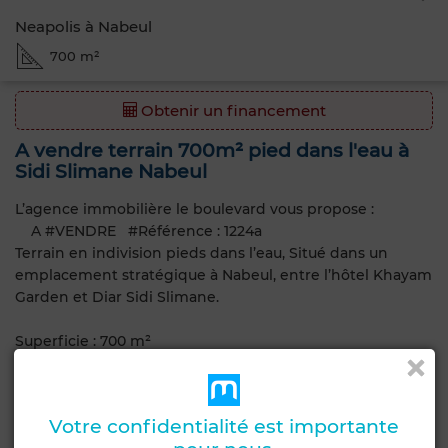
Neapolis à Nabeul
700 m²
Obtenir un financement
A vendre terrain 700m² pied dans l'eau à
Sidi Slimane Nabeul
L’agence immobilière le boulevard vous propose :
A #VENDRE #Référence : 1224a
Terrain en indivision pieds dans l’eau, Situé dans un
emplacement stratégique à Nabeul, entre l’hôtel Khayam
Garden et Diar Sidi Slimane.
Superficie : 700 m²
Pied dans l’eau
Proche de toutes les commodités
Votre confidentialité est importante
Prix : 350.000 TND