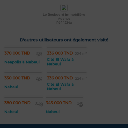
Le Boulevard immobilière
Agence
Réf: 1224a
D'autres utilisateurs ont également visité
370 000 TND
336 000 TND
309
224 m²
m²
Cité El Wafa à
Neapolis à Nabeul
Nabeul
350 000 TND
336 000 TND
292
224 m²
m²
Cité El Wafa à
Nabeul
Nabeul
380 000 TND
345 000 TND
3155
240
m²
m²
Nabeul
Nabeul