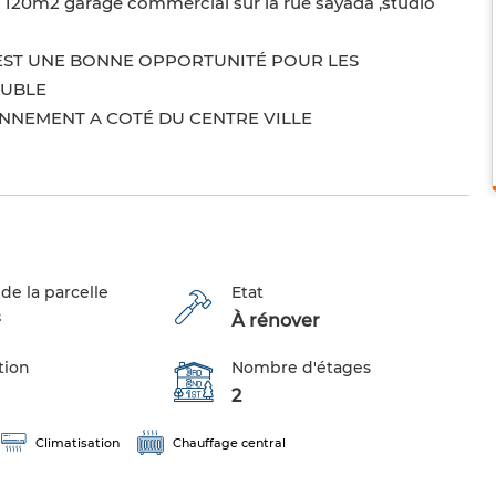
 120m2 garage commercial sur la rue sayada ,studio
on C’EST UNE BONNE OPPORTUNITÉ POUR LES
EUBLE
NNEMENT A COTÉ DU CENTRE VILLE
de la parcelle
Etat
²
À rénover
tion
Nombre d'étages
2
Climatisation
Chauffage central