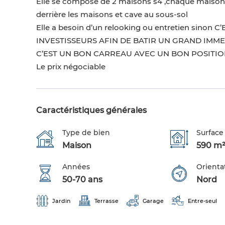
Elle se compose de 2 maisons s4 ,chaque maison
derrière les maisons et cave au sous-sol
Elle a besoin d’un relooking ou entretien sin
INVESTISSEURS AFIN DE BATIR UN GRAND IMM
C’EST UN BON CARREAU AVEC UN BON POSITIO
Le prix négociable
Caractéristiques générales
Type de bien
Surface 
Maison
590 m
Années
Orienta
50-70 ans
Nord
Jardin
Terrasse
Garage
Entre-seul