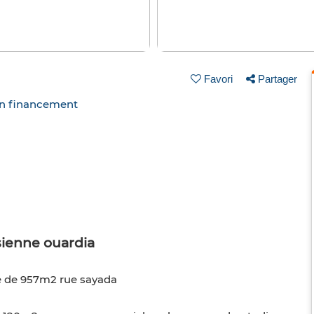
Favori
Partager
un financement
sienne ouardia
le de 957m2 rue sayada