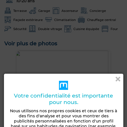
10-20 ans
Terrasse
Garage
Ascenseur
Concierge
Façade extérieure
Climatisation
Chauffage central
Sécurité
Double vitrage
Cuisine équipée
Four
Voir plus de photos
Votre confidentialité est importante
pour nous.
Nous utilisons nos propres cookies et ceux de tiers à
des fins d'analyse et pour vous montrer des
publicités personnalisées en fonction d'un profil
basé sur vos habitudes de navigation (par exemple,