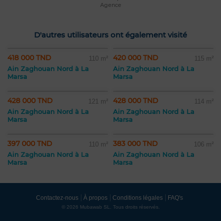
Agence
D'autres utilisateurs ont également visité
418 000 TND
420 000 TND
110 m²
115 m²
Ain Zaghouan Nord à La
Ain Zaghouan Nord à La
Marsa
Marsa
428 000 TND
428 000 TND
121 m²
114 m²
Ain Zaghouan Nord à La
Ain Zaghouan Nord à La
Marsa
Marsa
397 000 TND
383 000 TND
110 m²
106 m²
Ain Zaghouan Nord à La
Ain Zaghouan Nord à La
Marsa
Marsa
Contactez-nous
À propos
Conditions légales
FAQ's
© 2026 Mubawab SL. Tous droits réservés.