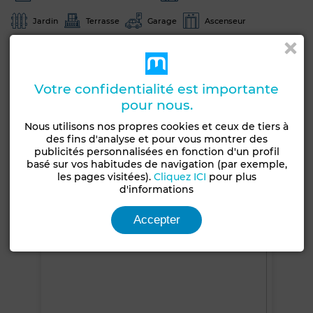
Jardin
Terrasse
Garage
Ascenseur
Piscine
Concierge
Chambre rangement
Façade extérieure
Antenne parabolique
Votre confidentialité est importante
Climatisation
Chauffage central
Sécurité
pour nous.
Double vitrage
Porte blindée
Cuisine équipée
Nous utilisons nos propres cookies et ceux de tiers à
Four
Micro-ondes
des fins d'analyse et pour vous montrer des
publicités personnalisées en fonction d'un profil
basé sur vos habitudes de navigation (par exemple,
Voir plus de photos
les pages visitées).
Cliquez ICI
pour plus
d'informations
Accepter