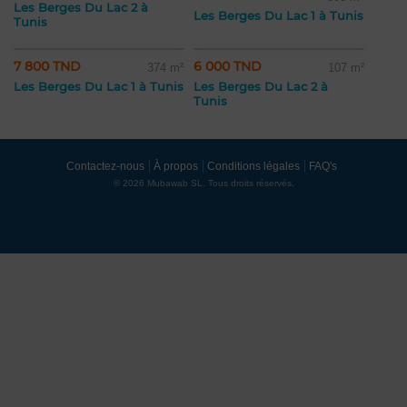
Les Berges Du Lac 2 à
Les Berges Du Lac 1 à Tunis
Tunis
7 800 TND
6 000 TND
374 m²
107 m²
Les Berges Du Lac 1 à Tunis
Les Berges Du Lac 2 à
Tunis
Contactez-nous
À propos
Conditions légales
FAQ's
© 2026 Mubawab SL. Tous droits réservés.