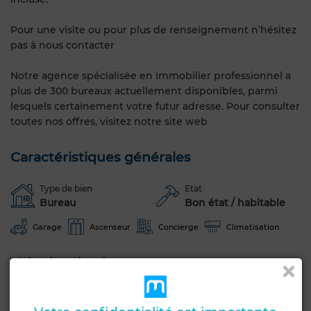
Pour une visite ou pour plus de renseignement n’hésitez
pas à nous contacter
Notre agence spécialisée en immobilier professionnel a
plus de 300 bureaux actuellement disponibles, parmi
lesquels certainement votre futur adresse. Pour consulter
toutes nos offres, visitez notre site web
Caractéristiques générales
Type de bien
Etat
Bureau
Bon état / habitable
Garage
Ascenseur
Concierge
Climatisation
Voir plus de photos