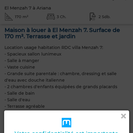
El Menzah 7 à Ariana
170 m²
3 Ch.
2 Sdb.
Maison à louer à El Menzah 7. Surface de
170 m². Terrasse et jardin
Location usage habitation RDC villa Menzah 7:
- Spacieux sallon lunimeux
- Salle à manger
- Vaste cuisine
- Grande suite parentale : chambre, dressing et salle
d'eau avec douche italienne
- 2 chambres d'enfants équipées de grands placards
- Salle de bain
- Salle d'eau
- Terrasse agréable
- Garage pour plus de 2 voitures avec porte garage
automatique
- Jardin avec arbres fruitiers
- Chauffage central