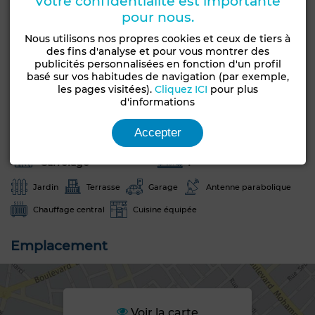
Votre confidentialité est importante
pour nous.
Caractéristiques générales
Nous utilisons nos propres cookies et ceux de tiers à
des fins d'analyse et pour vous montrer des
publicités personnalisées en fonction d'un profil
Type de bien
Etat
basé sur vos habitudes de navigation (par exemple,
Maison
Bon état / habitable
les pages visitées).
Cliquez ICI
pour plus
d'informations
Années
Orientation
20-30 ans
Est
Accepter
Type du sol
Nombre d'étages
Carrelage
1
Jardin
Terrasse
Garage
Antenne parabolique
Chauffage central
Cuisine équipée
Emplacement
Voir la carte