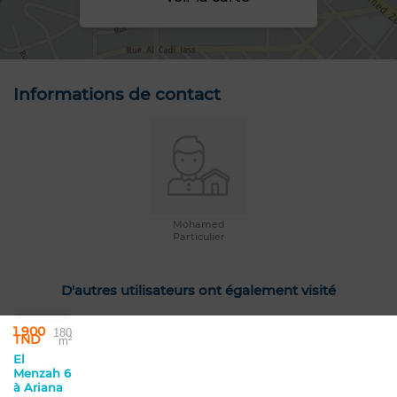
Informations de contact
Mohamed
Particulier
D'autres utilisateurs ont également visité
1 900
180
TND
m²
El
Menzah 6
à Ariana