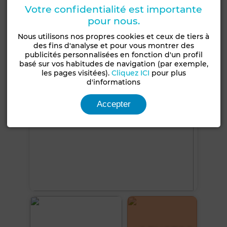
Terrasse
Garage
Salon européen
Climatisation
Votre confidentialité est importante
pour nous.
Chauffage central
Cuisine équipée
Nous utilisons nos propres cookies et ceux de tiers à
Voir plus de photos
des fins d'analyse et pour vous montrer des
publicités personnalisées en fonction d'un profil
basé sur vos habitudes de navigation (par exemple,
les pages visitées).
Cliquez ICI
pour plus
d'informations
Accepter