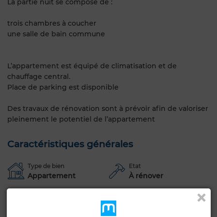
La partie nuit se compose de :
trois chambres à coucher
une salle de bain commune
L’appartement est équipé de climatisation et de
chauffage central.
Place de parking est disponible
Des travaux de rénovation sont à prévoir afin de valoriser
pleinement le potentiel de l’appartement
Caractéristiques générales
Type de bien
Etat
Appartement
À rénover
Étage du bien
6ème