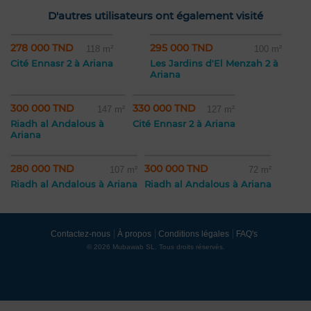
D'autres utilisateurs ont également visité
278 000 TND
295 000 TND
118 m²
100 m²
Cité Ennasr 2 à Ariana
Les Jardins d'El Menzah 2 à
Ariana
300 000 TND
330 000 TND
147 m²
127 m²
Riadh al Andalous à
Cité Ennasr 2 à Ariana
Ariana
280 000 TND
300 000 TND
107 m²
72 m²
Riadh al Andalous à Ariana
Riadh al Andalous à Ariana
Contactez-nous
À propos
Conditions légales
FAQ's
© 2026 Mubawab SL. Tous droits réservés.