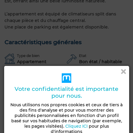
Est, offrant ainsi une belle luminosité naturelle.
L’appartement est équipé de climatiseurs split dans
chaque pièce et du chauffage central.
Une place de parking est également disponible.
Caractéristiques générales
Type de bien
Etat
Appartement
Bon état / habitable
Années
Étage du bien
5-10 ans
2ème
Votre confidentialité est importante
Type du sol
pour nous.
Marbre
Nous utilisons nos propres cookies et ceux de tiers à
Terrasse
Garage
Ascenseur
Concierge
des fins d'analyse et pour vous montrer des
publicités personnalisées en fonction d'un profil
Climatisation
Chauffage central
Cuisine équipée
basé sur vos habitudes de navigation (par exemple,
les pages visitées).
Cliquez ICI
pour plus
Voir plus de photos
d'informations