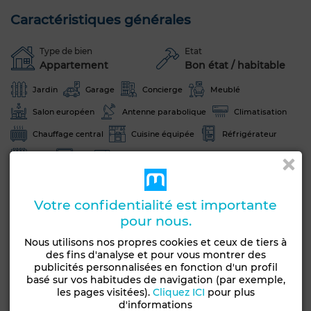
Caractéristiques générales
Type de bien
Etat
Appartement
Bon état / habitable
Jardin
Garage
Concierge
Meublé
Salon européen
Antenne parabolique
Climatisation
Chauffage central
Cuisine équipée
Réfrigérateur
Four
TV
Micro-ondes
Voir plus de photos
Votre confidentialité est importante
pour nous.
Nous utilisons nos propres cookies et ceux de tiers à
des fins d'analyse et pour vous montrer des
publicités personnalisées en fonction d'un profil
basé sur vos habitudes de navigation (par exemple,
les pages visitées).
Cliquez ICI
pour plus
d'informations