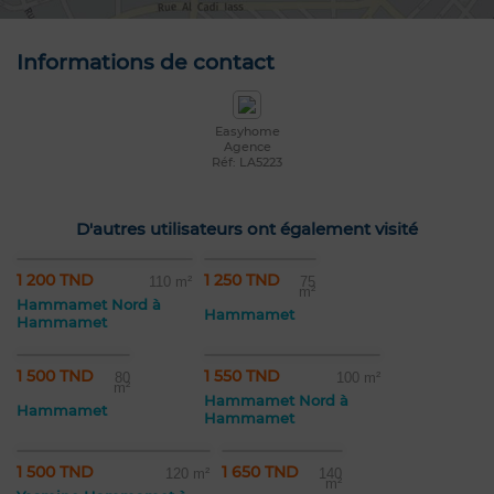
Informations de contact
Easyhome
Agence
Réf: LA5223
D'autres utilisateurs ont également visité
1 200 TND
1 250 TND
110 m²
75
m²
Hammamet Nord à
Hammamet
Hammamet
1 500 TND
1 550 TND
80
100 m²
m²
Hammamet Nord à
Hammamet
Hammamet
1 500 TND
1 650 TND
120 m²
140
m²