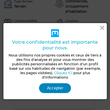
Commercial,
Type de bien
Terrain
Groupement
d'habitation
Constructibilité
Livraison
R+4
Titré
Voir plus de photos
Votre confidentialité est importante
pour nous.
Nous utilisons nos propres cookies et ceux de tiers à
des fins d'analyse et pour vous montrer des
publicités personnalisées en fonction d'un profil
basé sur vos habitudes de navigation (par exemple,
les pages visitées).
Cliquez ICI
pour plus
d'informations
Accepter