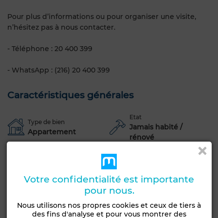
Pour plus d’informations ou pour organiser une visite,
n’hésitez pas à nous contacter.
- Téléphone : 20 400 399
- WhatsApp : (216) 20 400 399
Caractéristiques générales
Etat
Type de bien
Jamais habité /
Appartement
rénové
Années
Étage du bien
Moins d'un an
2ème
Votre confidentialité est importante
Orientation
Type du sol
pour nous.
Sud
Marbre
Nous utilisons nos propres cookies et ceux de tiers à
Terrasse
Ascenseur
Concierge
Meublé
des fins d'analyse et pour vous montrer des