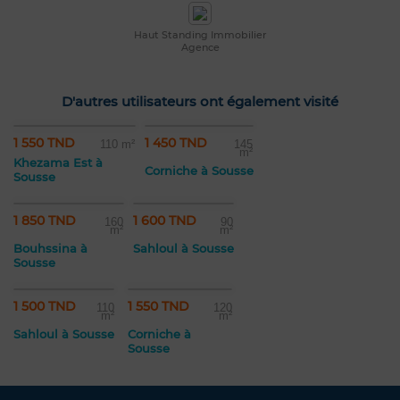
Haut Standing Immobilier
Agence
D'autres utilisateurs ont également visité
1 550 TND
1 450 TND
110 m²
145
m²
Khezama Est à
Corniche à Sousse
Sousse
1 850 TND
1 600 TND
160
90
m²
m²
Bouhssina à
Sahloul à Sousse
Sousse
1 500 TND
1 550 TND
110
120
m²
m²
Sahloul à Sousse
Corniche à
Sousse