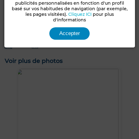
publicités personnalisées en fonction d'un profil
Antenne parabolique
Climatisation
basé sur vos habitudes de navigation (par exemple,
les pages visitées).
Cliquez ICI
pour plus
Chauffage central
Sécurité
Double vitrage
d'informations
Porte blindée
Cuisine équipée
Réfrigérateur
Accepter
Four
TV
Machine à laver
Micro-ondes
Internet
Animaux domestiques autorisés
Voir plus de photos