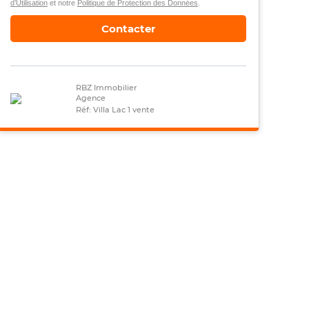
d’Utilisation
et notre
Politique de Protection des Données
.
Contacter
RBZ Immobilier
Agence
Réf: Villa Lac 1 vente