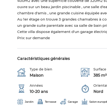
400m2 avec une superficie couverte de 320m2 sur
ouvre sur un beau jardin piscinable , une salle d'e
chambre d'amis , une grande cuisine équipée ave
Au 1er étage on trouve 3 grandes chamabres à co
un grande suite parentale avec sa salle de bain pri
Cette villa dispose également d'un garage électriq
Prix: sur demande
Caractéristiques générales
Type de bien
Surface 
Maison
385 m²
Années
Orienta
10-20 ans
Nord
Jardin
Terrasse
Garage
Salon europ