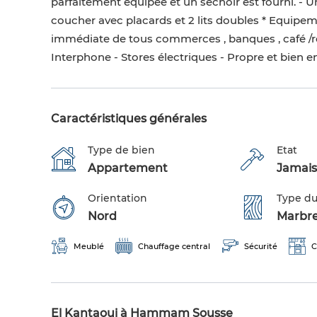
parfaitement équipée et un séchoir est fourni. - U
coucher avec placards et 2 lits doubles * Equipeme
immédiate de tous commerces , banques , café /rest
Interphone - Stores électriques - Propre et bien 
Caractéristiques générales
Type de bien
Etat
Appartement
Jamais
Orientation
Type du
Nord
Marbr
Meublé
Chauffage central
Sécurité
C
El Kantaoui à Hammam Sousse