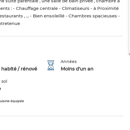
ne suite parentale , une salle de bain privée , chambre à
nts : - Chauffage centrale - Climatiseurs - à Proximité
aurants , ... - Bien ensoleillé - Chambres spacieuses -
entretenue
Années
 habité / rénové
Moins d'un an
 sol
e
uisine équipée