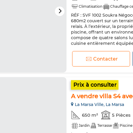
Climatisation
Chauffage ce
RÉF : SVF 1002 Soukra Négoce
Cuisine équipée
680m2 couvert sur un terrain
relais. À l’extérieur, la prop
piscine, offrant un environn
compose de quatre salons lumi
cuisine entièrement équipée 
Contacter
Prix à consulter
A vendre villa S4 ave
La Marsa Ville, La Marsa
650 m²
5 Pièces
Jardin
Terrasse
Piscine