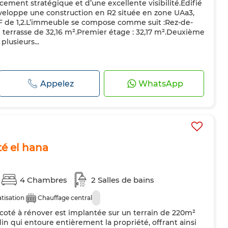
cement stratégique et d’une excellente visibilité.Édifié
développe une construction en R2 située en zone UAa3,
F de 1,2.L’immeuble se compose comme suit :Rez-de-
 terrasse de 32,16 m².Premier étage : 32,17 m².Deuxième
plusieurs...
Appelez
WhatsApp
té el hana
4 Chambres
2 Salles de bains
tisation
Chauffage central
l coté à rénover est implantée sur un terrain de 220m²
rdin qui entoure entièrement la propriété, offrant ainsi