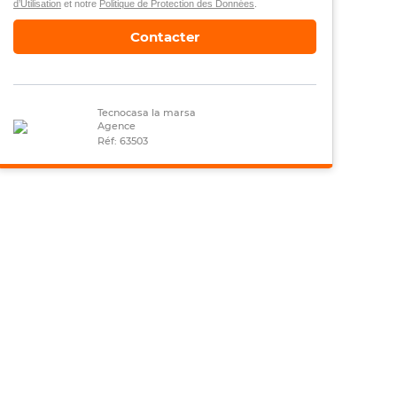
d’Utilisation
et notre
Politique de Protection des Données
.
Contacter
Tecnocasa la marsa
Agence
Réf: 63503