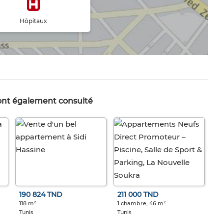
Hôpitaux
 ont également consulté
190 824 TND
211 000 TND
118 m²
1 chambre, 46 m²
Tunis
Tunis