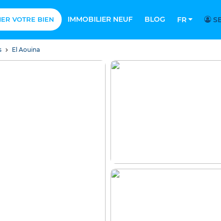
IMMOBILIER NEUF
BLOG
MER VOTRE BIEN
FR
SE
s
El Aouina