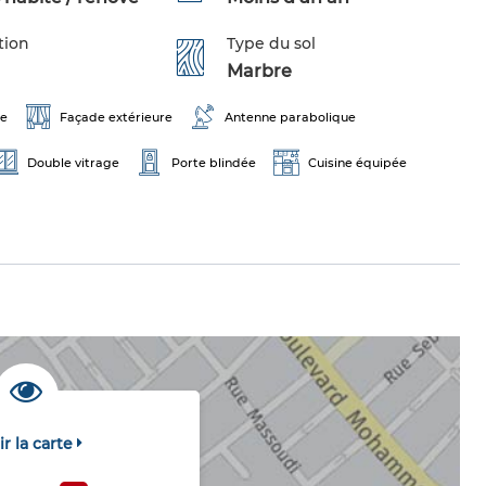
tion
Type du sol
Marbre
ge
Façade extérieure
Antenne parabolique
Double vitrage
Porte blindée
Cuisine équipée
ir la carte