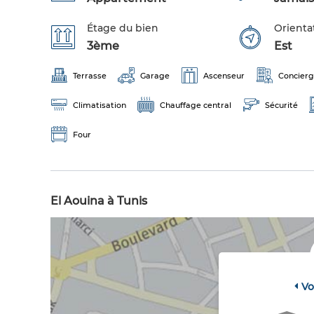
Étage du bien
Orienta
3ème
Est
Terrasse
Garage
Ascenseur
Concier
Climatisation
Chauffage central
Sécurité
Four
El Aouina à Tunis
Vo