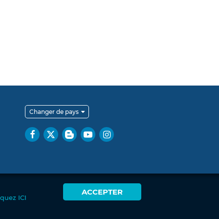
Changer de pays
ACCEPTER
iquez ICI