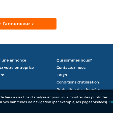
r l'annonceur
r une annonce
Qui sommes nous?
ez votre entreprise
Contactez-nous
re
FAQ's
Conditions d'utilisation
Protection des données
e tiers à des fins d'analyse et pour vous montrer des publicités
ur vos habitudes de navigation (par exemple, les pages visitées).
Cl
© 2026 Mubawab SL. Tous droits réservés. –
Le 1er site immobilier de la Tunisie