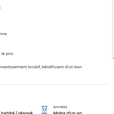
:
enne
le prix.
vestissement locatif, bénéficiant d’un bon
Années
 habité / rénové
Moins d'un an