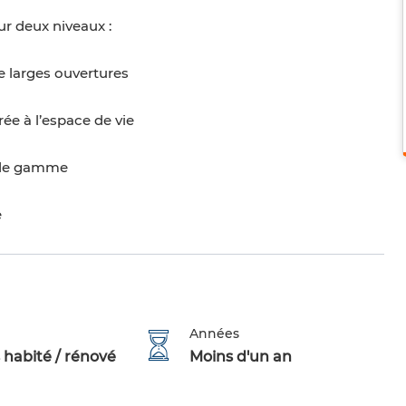
ur deux niveaux :
e larges ouvertures
ée à l’espace de vie
t de gamme
e
Années
 habité / rénové
Moins d'un an