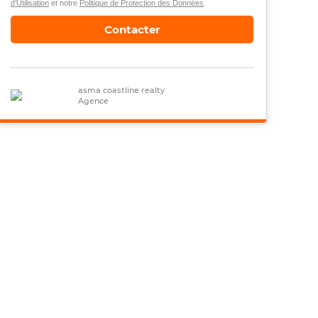
d’Utilisation
et notre
Politique de Protection des Données
.
Contacter
asma coastline realty
Agence