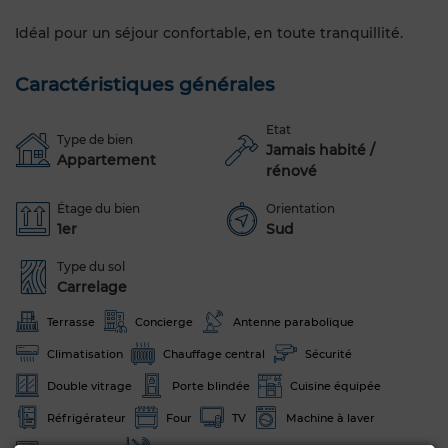
Idéal pour un séjour confortable, en toute tranquillité.
Caractéristiques générales
Etat
Type de bien
Jamais habité /
Appartement
rénové
Étage du bien
Orientation
1er
Sud
Type du sol
Carrelage
Terrasse
Concierge
Antenne parabolique
Climatisation
Chauffage central
Sécurité
Double vitrage
Porte blindée
Cuisine équipée
Réfrigérateur
Four
TV
Machine à laver