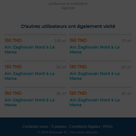
conforma immobilière
Agence
D'autres utilisateurs ont également visité
150 TND
150 TND
140 m²
70 m²
Ain Zaghouan Nord à La
Ain Zaghouan Nord à La
Marsa
Marsa
130 TND
130 TND
90 m²
60 m²
Ain Zaghouan Nord à La
Ain Zaghouan Nord à La
Marsa
Marsa
150 TND
120 TND
85 m²
90 m²
Ain Zaghouan Nord à La
Ain Zaghouan Nord à La
Marsa
Marsa
Contactez-nous
À propos
Conditions légales
FAQ's
© 2026 Mubawab SL. Tous droits réservés.