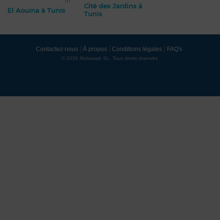
m²
Cité des Jardins à
El Aouina à Tunis
Tunis
Contactez-nous
À propos
Conditions légales
FAQ's
© 2026 Mubawab SL. Tous droits réservés.