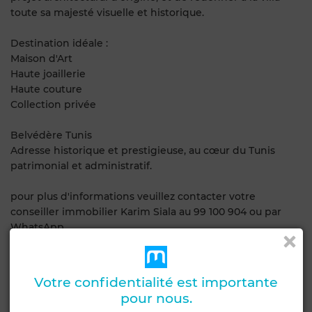
toute sa majesté visuelle et historique.
Destination idéale :
Maison d'Art
Haute joaillerie
Haute couture
Collection privée
Belvédère Tunis
Adresse historique et prestigieuse, au cœur du Tunis
patrimonial et administratif.
pour plus d'informations veuillez contacter votre
conseiller immobilier Karim Siala au 99 100 904 ou par
WhatsApp
Obtenir un financement
Votre confidentialité est importante
pour nous.