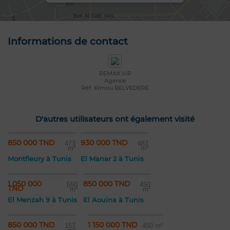
Informations de contact
REMAX VïP
Agence
Réf: Kimou BELVEDERE
D'autres utilisateurs ont également visité
850 000 TND
930 000 TND
473
487
m²
m²
Montfleury à Tunis
El Manar 2 à Tunis
1 050 000
850 000 TND
550
450
TND
m²
m²
El Menzah 9 à Tunis
El Aouina à Tunis
850 000 TND
1 150 000 TND
157
450 m²