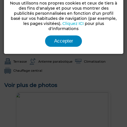
Caractéristiques générales
Nous utilisons nos propres cookies et ceux de tiers à
des fins d'analyse et pour vous montrer des
publicités personnalisées en fonction d'un profil
Type de bien
Etat
basé sur vos habitudes de navigation (par exemple,
Villa
Bon état / habitable
les pages visitées).
Cliquez ICI
pour plus
d'informations
Années
Orientation
50-70 ans
Est
Accepter
Type du sol
Nombre d'étages
Carrelage
2
Terrasse
Antenne parabolique
Climatisation
Chauffage central
Voir plus de photos