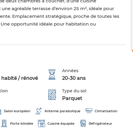
de deux chambres à coucher, d’une cuisine
 : une agréable terrasse d’environ 25 m², idéale pour
tente. Emplacement stratégique, proche de toutes les
 Une opportunité idéale pour habitation ou
Années
 habité / rénové
20-30 ans
tion
Type du sol
Parquet
Salon européen
Antenne parabolique
Climatisation
Porte blindée
Cuisine équipée
Réfrigérateur