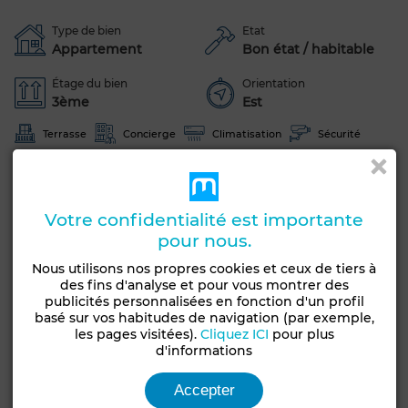
Type de bien
Etat
Appartement
Bon état / habitable
Étage du bien
Orientation
3ème
Est
Terrasse
Concierge
Climatisation
Sécurité
Voir plus de photos
Votre confidentialité est importante
pour nous.
Nous utilisons nos propres cookies et ceux de tiers à
des fins d'analyse et pour vous montrer des
publicités personnalisées en fonction d'un profil
basé sur vos habitudes de navigation (par exemple,
les pages visitées).
Cliquez ICI
pour plus
d'informations
Accepter