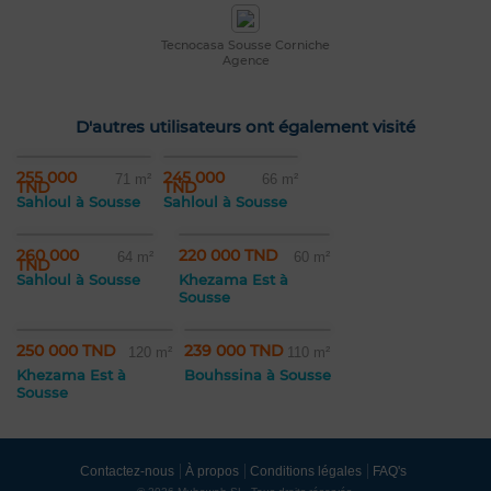
Tecnocasa Sousse Corniche
Agence
D'autres utilisateurs ont également visité
255 000
245 000
71 m²
66 m²
TND
TND
Sahloul à Sousse
Sahloul à Sousse
260 000
220 000 TND
64 m²
60 m²
TND
Sahloul à Sousse
Khezama Est à
Sousse
250 000 TND
239 000 TND
120 m²
110 m²
Khezama Est à
Bouhssina à Sousse
Sousse
Contactez-nous
À propos
Conditions légales
FAQ's